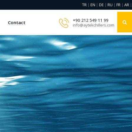
TR
EN
DE
RU
FR
AR
|
|
|
|
|
|
+90 212 549 11 99
Contact
info@aytekchillers.com